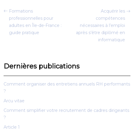
Formations
Acquérir les
professionnelles pour
compétences
adultes en Île-de-France :
nécessaires à l’emploi
guide pratique
après s’être diplômé en
informatique
Dernières publications
Comment organiser des entretiens annuels RH performants
?
Arcu vitae
Comment simplifier votre recrutement de cadres dirigeants
?
Article 1